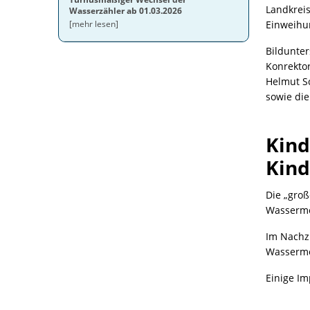
Landkreis
Wasserzähler ab 01.03.2026
[mehr lesen]
Einweihun
Bildunter
Konrektor
Helmut S
sowie di
Kind
Kind
Die „gro
Wassermei
Im Nachz
Wasserme
Einige Im