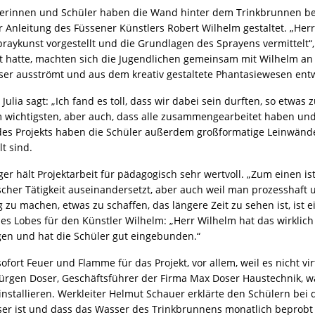
lerinnen und Schüler haben die Wand hinter dem Trinkbrunnen ber
 Anleitung des Füssener Künstlers Robert Wilhelm gestaltet. „Her
praykunst vorgestellt und die Grundlagen des Sprayens vermittel
t hatte, machten sich die Jugendlichen gemeinsam mit Wilhelm an
er ausströmt und aus dem kreativ gestaltete Phantasiewesen ent
 Julia sagt: „Ich fand es toll, dass wir dabei sein durften, so etwas
wichtigsten, aber auch, dass alle zusammengearbeitet haben und 
es Projekts haben die Schüler außerdem großformatige Leinwände 
lt sind.
r hält Projektarbeit für pädagogisch sehr wertvoll. „Zum einen ist 
scher Tätigkeit auseinandersetzt, aber auch weil man prozesshaft 
 zu machen, etwas zu schaffen, das längere Zeit zu sehen ist, ist 
des Lobes für den Künstler Wilhelm: „Herr Wilhelm hat das wirklich
en und hat die Schüler gut eingebunden.“
sofort Feuer und Flamme für das Projekt, vor allem, weil es nicht virt
Jürgen Doser, Geschäftsführer der Firma Max Doser Haustechnik, wa
 installieren. Werkleiter Helmut Schauer erklärte den Schülern bei
er ist und dass das Wasser des Trinkbrunnens monatlich beprobt w