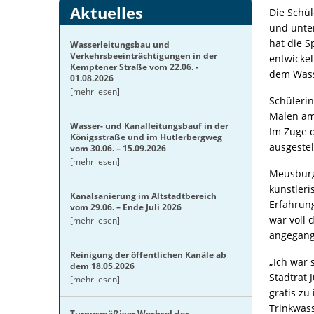
Aktuelles
Die Schü
und unter
hat die S
Wasserleitungsbau und
Verkehrsbeeinträchtigungen in der
entwickel
Kemptener Straße vom 22.06. -
dem Wass
01.08.2026
[mehr lesen]
Schülerin
Malen am 
Wasser- und Kanalleitungsbauf in der
Im Zuge d
Königsstraße und im Hutlerbergweg
ausgestel
vom 30.06. – 15.09.2026
[mehr lesen]
Meusburge
künstleri
Kanalsanierung im Altstadtbereich
Erfahrung
vom 29.06. – Ende Juli 2026
war voll 
[mehr lesen]
angegang
Reinigung der öffentlichen Kanäle ab
„Ich war 
dem 18.05.2026
Stadtrat 
[mehr lesen]
gratis zu
Trinkwass
Turnusmäßiger Wechsel der