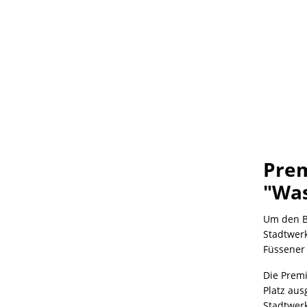
Prem
"Was
Um den B
Stadtwerk
Füssener 
Die Premi
Platz aus
Stadtwer