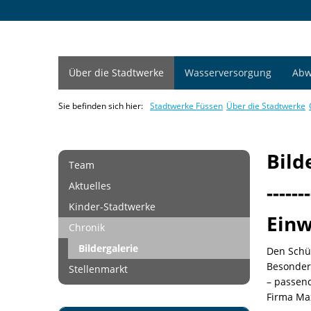
Über die Stadtwerke
Wasserversorgung
Abw
Sie befinden sich hier:
Stadtwerke Füssen
Über die Stadtwerke
Bild
Team
Aktuelles
-------
Kinder-Stadtwerke
Einw
Chronik
Bildergalerie
Den Schül
Besondere
Stellenmarkt
– passend
Firma Max