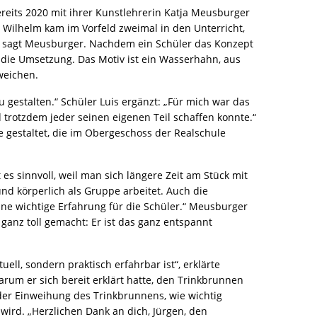
eits 2020 mit ihrer Kunstlehrerin Katja Meusburger
r Wilhelm kam im Vorfeld zweimal in den Unterricht,
t“, sagt Meusburger. Nachdem ein Schüler das Konzept
 die Umsetzung. Das Motiv ist ein Wasserhahn, aus
weichen.
 zu gestalten.“ Schüler Luis ergänzt: „Für mich war das
trotzdem jeder seinen eigenen Teil schaffen konnte.“
gestaltet, die im Obergeschoss der Realschule
es sinnvoll, weil man sich längere Zeit am Stück mit
und körperlich als Gruppe arbeitet. Auch die
eine wichtige Erfahrung für die Schüler.“ Meusburger
 ganz toll gemacht: Er ist das ganz entspannt
uell, sondern praktisch erfahrbar ist“, erklärte
rum er sich bereit erklärt hatte, den Trinkbrunnen
 der Einweihung des Trinkbrunnens, wie wichtig
ird. „Herzlichen Dank an dich, Jürgen, den