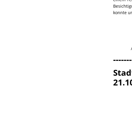
Besichti
konnte un
-------
Stad
21.1