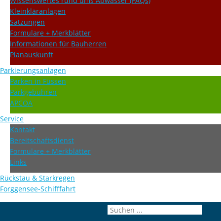
Wissenswertes rund ums Abwasser (FAQs)
Kleinkläranlagen
Satzungen
Formulare + Merkblätter
Informationen für Bauherren
Planauskunft
Parkierungsanlagen
Parken in Füssen
Parkgebühren
APCOA
Service
Kontakt
Bereitschaftsdienst
Formulare + Merkblätter
Links
Rückstau & Starkregen
Forggensee-Schifffahrt