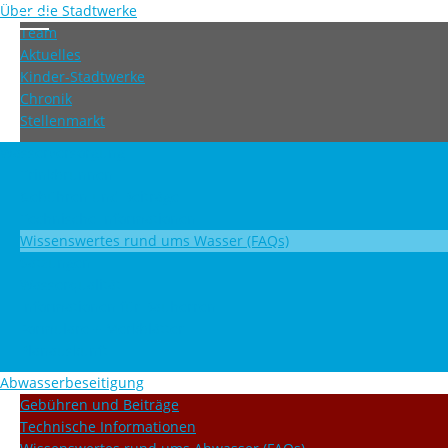
Über die Stadtwerke
Team
Aktuelles
Kinder-Stadtwerke
Chronik
Stellenmarkt
Wasserversorgung
Trinkbrunnen
Gebühren und Beiträge
Technische Informationen
Wissenswertes rund ums Wasser (FAQs)
Satzungen
Wasserqualität
Informationen für Bauherren
Formulare + Merkblätter
Planauskunft
Abwasserbeseitigung
Gebühren und Beiträge
Technische Informationen