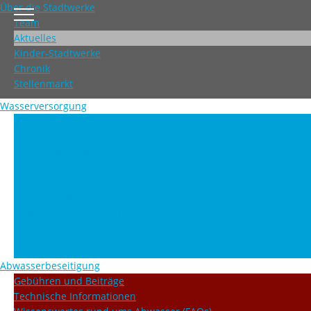
Über die Stadtwerke
Team
Aktuelles
Kinder-Stadtwerke
Chronik
Stellenmarkt
Wasserversorgung
Trinkbrunnen
Gebühren und Beiträge
Technische Informationen
Wissenswertes rund ums Wasser (FAQs)
Satzungen
Wasserqualität
Informationen für Bauherren
Formulare + Merkblätter
Planauskunft
Abwasserbeseitigung
Gebühren und Beiträge
Technische Informationen