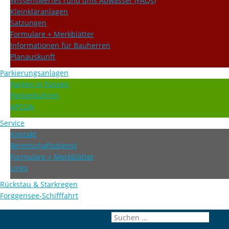
Wissenswertes rund ums Abwasser (FAQs)
Kleinkläranlagen
Satzungen
Formulare + Merkblätter
Informationen für Bauherren
Planauskunft
Parkierungsanlagen
Parken in Füssen
Parkgebühren
APCOA
Service
Kontakt
Bereitschaftsdienst
Formulare + Merkblätter
Links
Rückstau & Starkregen
Forggensee-Schifffahrt